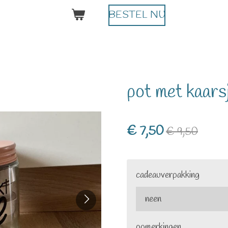
BESTEL NU
pot met kaar
€ 7,50
€ 9,50
cadeauverpakking
opmerkingen