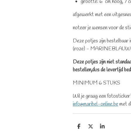
grootte: 6 cm hoog, 7 
afgewerkt met een uitgesned
noteer je wensen voor de sti
Deze potjes zijn bestelb
(roze) - MARINEBLAU
Deze potjes zijn niet standa
bestellen,dus de levertijd b
MINIMUM 6 STUKS
Wil je graag een fotosticker
info@maribel-online.be
met d
D
D
S