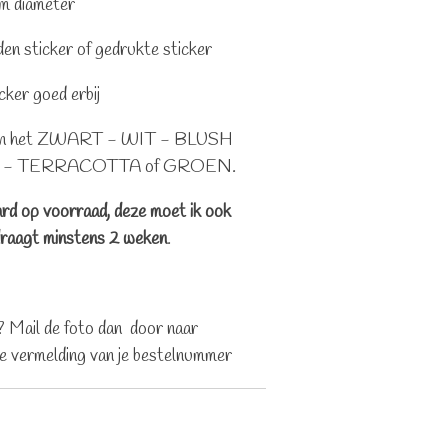
cm diameter
en sticker of gedrukte sticker
cker goed erbij
aar in het ZWART - WIT - BLUSH
W - TERRACOTTA of GROEN.
ard op voorraad, deze moet ik ook
edraagt minstens 2 weken
.
? Mail de foto dan door naar
e vermelding van je bestelnummer