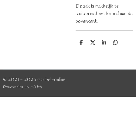
De zak is makkelijk te
sluiten met het koord aan de
bovenkant.
D
D
S
D
e
e
h
e
l
e
a
l
e
l
r
e
n
e
n
© 2021 - 2026 maribel-online
Powered by
JouwWeb