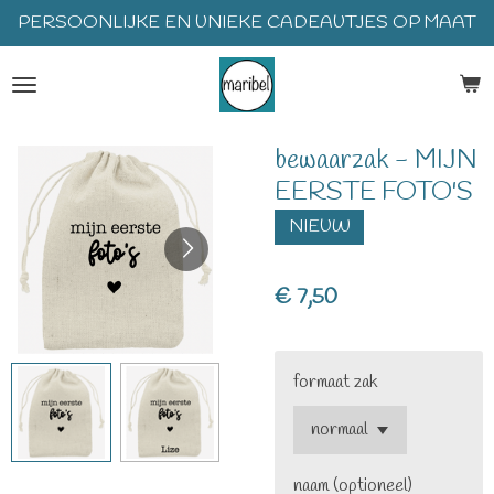
PERSOONLIJKE EN UNIEKE CADEAUTJES OP MAAT
Ga
direct
naar
de
hoofdinhoud
bewaarzak - MIJN
EERSTE FOTO'S
NIEUW
€ 7,50
formaat zak
naam (optioneel)