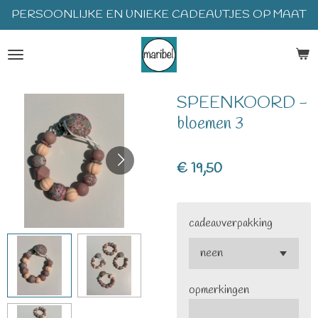
PERSOONLIJKE EN UNIEKE CADEAUTJES OP MAAT
Ga
direct
naar
de
hoofdinhoud
SPEENKOORD -
bloemen 3
€ 19,50
cadeauverpakking
opmerkingen