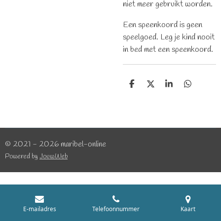
niet meer gebruikt worden.
Een speenkoord is geen
speelgoed. Leg je kind nooit
in bed met een speenkoord.
D
D
S
D
e
e
h
e
l
e
a
l
e
l
r
e
n
e
n
© 2021 - 2026 maribel-online
Powered by
JouwWeb
E-mailadres
Telefoonnummer
Kaart