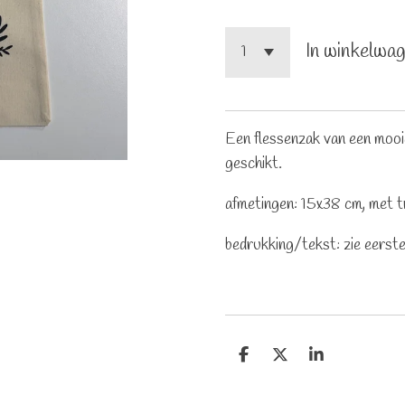
In winkelwa
Een flessenzak van een mooie 
geschikt.
afmetingen: 15x38 cm, met 
bedrukking/tekst: zie eerste
D
D
S
e
e
h
l
e
a