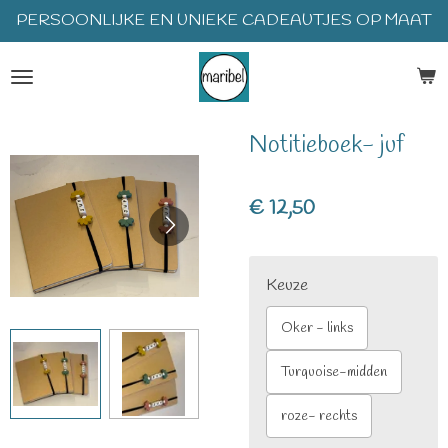
PERSOONLIJKE EN UNIEKE CADEAUTJES OP MAAT
Ga
direct
naar
de
hoofdinhoud
Notitieboek- juf
€ 12,50
Keuze
Oker - links
Turquoise-midden
roze- rechts