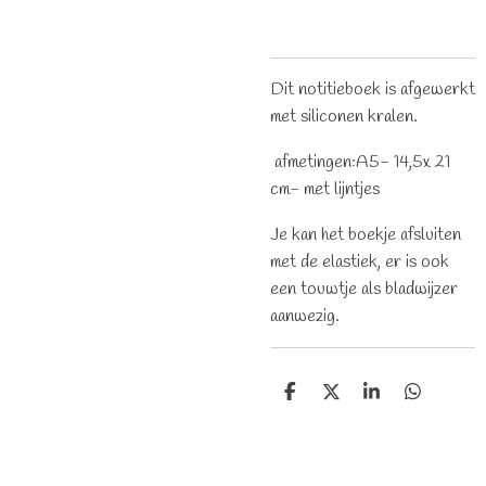
Dit notitieboek is afgewerkt
met siliconen kralen.
afmetingen:A5- 14,5x 21
cm- met lijntjes
Je kan het boekje afsluiten
met de elastiek, er is ook
een touwtje als bladwijzer
aanwezig.
D
D
S
D
e
e
h
e
l
e
a
l
e
l
r
e
n
e
n