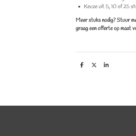
Keuze uit 5, 10 of 25 s
Meer stuks nodig? Stuur me 
graag een offerte op maat vo
D
D
S
e
e
h
l
e
a
e
l
r
n
e