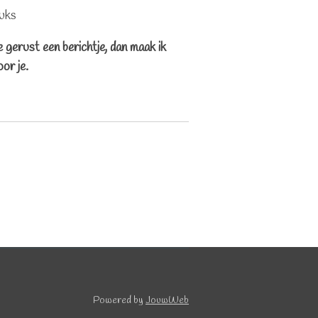
tuks
gerust een berichtje, dan maak ik
or je.
Powered by
JouwWeb