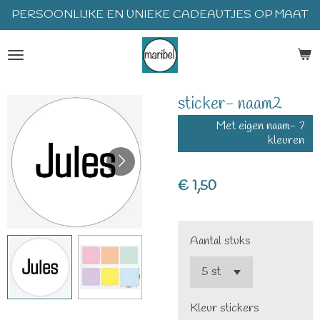
PERSOONLIJKE EN UNIEKE CADEAUTJES OP MAAT
Ga
direct
naar
de
hoofdinhoud
sticker- naam2
Met eigen naam- 7
kleuren
€ 1,50
Aantal stuks
Kleur stickers