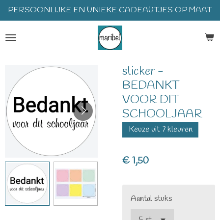
PERSOONLIJKE EN UNIEKE CADEAUTJES OP MAAT
Ga
direct
naar
de
hoofdinhoud
sticker -
BEDANKT
VOOR DIT
SCHOOLJAAR
Keuze uit 7 kleuren
€ 1,50
Aantal stuks