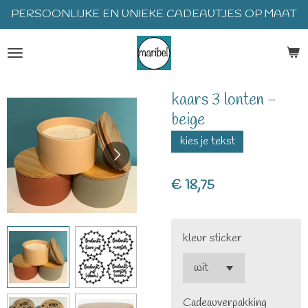
PERSOONLIJKE EN UNIEKE CADEAUTJES OP MAAT
Ga
direct
naar
de
hoofdinhoud
kaars 3 lonten -
beige
kies je tekst
€ 18,75
kleur sticker
Cadeauverpakking