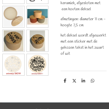
keramiek, afgesloten met
een houten deksel
afmetingen: diameter 11 cm -
hoogte 7,5 cm
het deksel wordt afgewerkt
met een sticker met de
gekozen tekst in het zwart
of wit
D
D
S
D
e
e
h
e
l
e
a
l
e
l
r
e
n
e
n