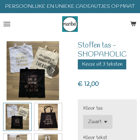
PERSOONLIJKE EN UNIEKE CADEAUTJES OP MAAT
Ga
direct
naar
de
hoofdinhoud
Stoffen tas -
SHOPAHOLIC
Keuze uit 3 teksten
€ 12,00
Kleur tas
Kleur tekst