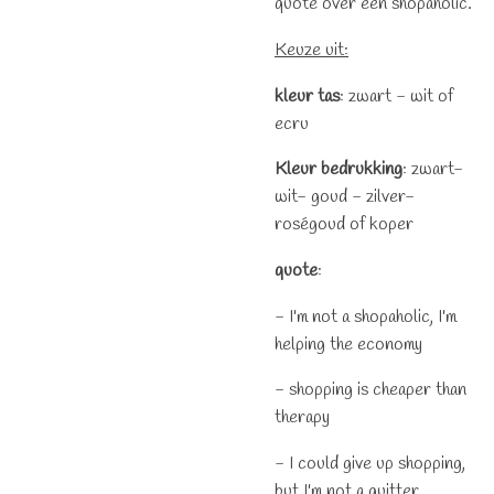
quote over een shopaholic.
Keuze uit:
kleur tas
: zwart - wit of
ecru
Kleur bedrukking
: zwart-
wit- goud - zilver-
roségoud of koper
quote
:
- I'm not a shopaholic, I'm
helping the economy
- shopping is cheaper than
therapy
- I could give up shopping,
but I'm not a quitter