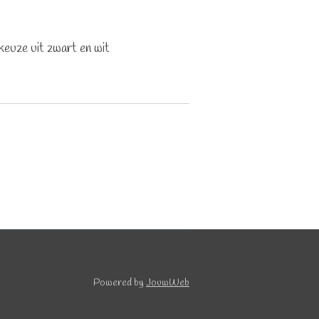
keuze uit zwart en wit
Powered by
JouwWeb