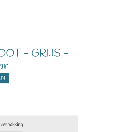
GROOT - GRIJS -
ar
EN
verpakking