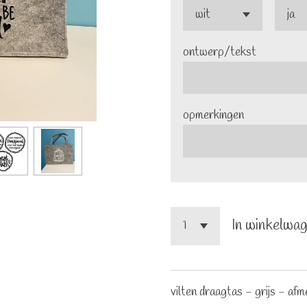
ontwerp/tekst
opmerkingen
In winkelwa
vilten draagtas - grijs - af