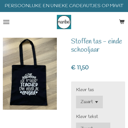
PERSOONLIJKE EN UNIEKE CADEAUTJES OP MAAT
Ga
direct
naar
de
hoofdinhoud
Stoffen tas - einde
schooljaar
€ 11,50
Kleur tas
Kleur tekst