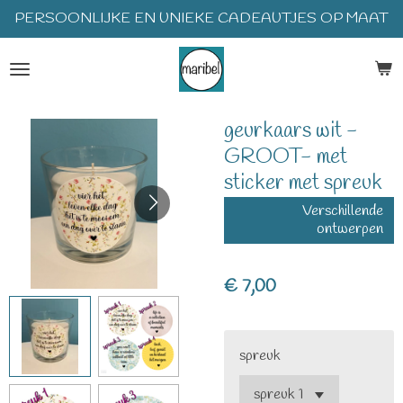
PERSOONLIJKE EN UNIEKE CADEAUTJES OP MAAT
Ga
direct
naar
de
hoofdinhoud
geurkaars wit -
GROOT- met
sticker met spreuk
Verschillende
ontwerpen
€ 7,00
spreuk