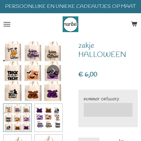
PERSOONLIJKE EN UNIEKE CADEAUTJES OP MAAT
Ga
direct
naar
de
hoofdinhoud
zakje
HALLOWEEN
€ 6,00
nummer ontwerp