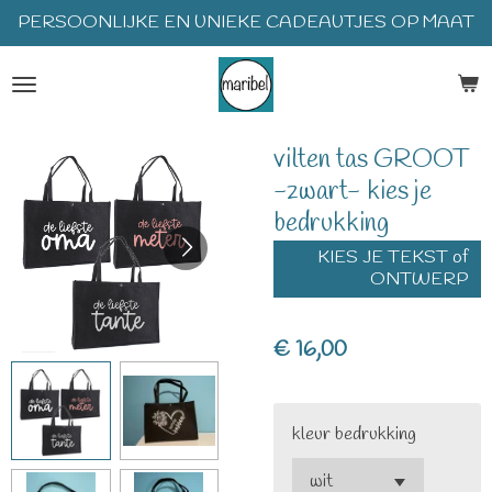
PERSOONLIJKE EN UNIEKE CADEAUTJES OP MAAT
Ga
direct
naar
de
hoofdinhoud
vilten tas GROOT
-zwart- kies je
bedrukking
KIES JE TEKST of
ONTWERP
€ 16,00
kleur bedrukking