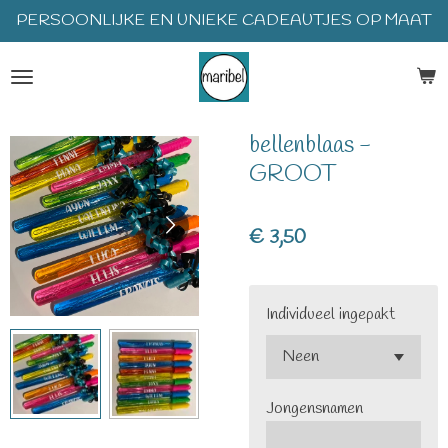
PERSOONLIJKE EN UNIEKE CADEAUTJES OP MAAT
Ga
direct
naar
de
hoofdinhoud
bellenblaas -
GROOT
€ 3,50
Individueel ingepakt
Jongensnamen