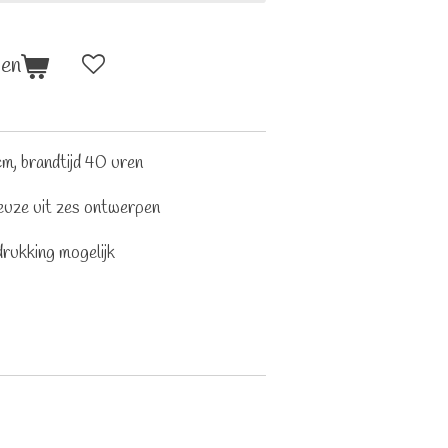
gen
cm, brandtijd 40 uren
keuze uit zes ontwerpen
drukking mogelijk