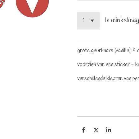
In winkelwa
grote geurkaars (vanille), 9 
voorzien van een sticker - 
verschillende kleuren van be
D
D
S
e
e
h