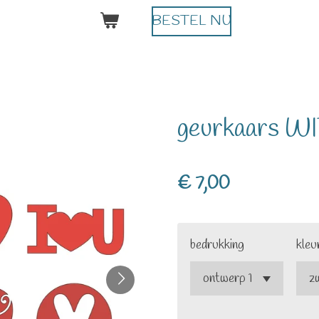
BESTEL NU
geurkaars W
€ 7,00
bedrukking
kleu