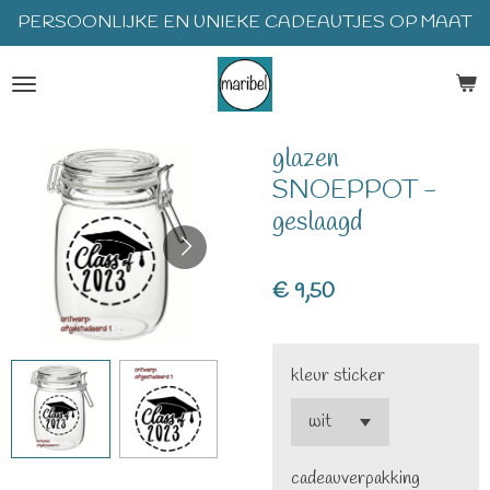
PERSOONLIJKE EN UNIEKE CADEAUTJES OP MAAT
Ga
direct
naar
de
hoofdinhoud
glazen
SNOEPPOT -
geslaagd
€ 9,50
kleur sticker
cadeauverpakking