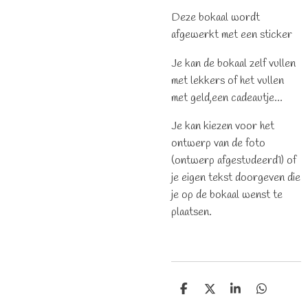
Deze bokaal wordt
afgewerkt met een sticker
Je kan de bokaal zelf vullen
met lekkers of het vullen
met geld,een cadeautje...
Je kan kiezen voor het
ontwerp van de foto
(ontwerp afgestudeerd1) of
je eigen tekst doorgeven die
je op de bokaal wenst te
plaatsen.
D
D
S
D
e
e
h
e